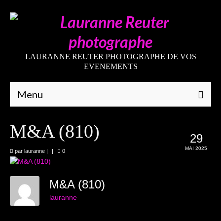
LAURANNE REUTER PHOTOGRAPHE DE VOS
EVENEMENTS
Menu
Qui suis-je
M&A (810)
29
Galeries
MAI 2025
par
lauranne
|
|
0
Mariages
Grossesses
M&A (810)
lauranne
Nouveaux-nés