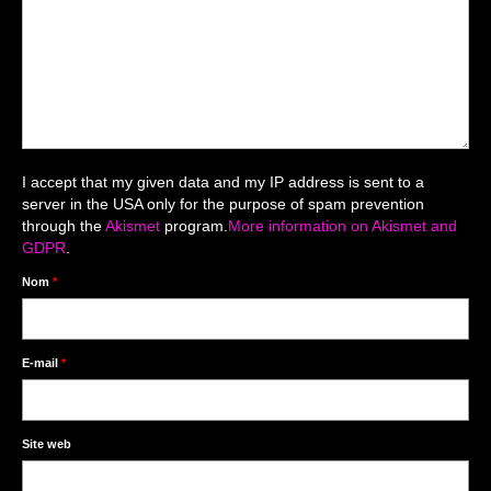
Mariage du 18.04.2026
Séance du 06.06.2026
Mariage du 27.06
Séance Nouveau Né
I accept that my given data and my IP address is sent to a
Cartes de remerciement
server in the USA only for the purpose of spam prevention
through the
Akismet
program.
More information on Akismet and
Photomontages
GDPR
.
Prestations
Nom
*
Tarifs
Contact
E-mail
*
Livre d’Or
Site web
Décors studio / Tenues / Accessoires