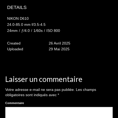
The smash cake: 1 an / 2
DETAILS
Séance Noël
NIKON D610
Enfants
24.0-85.0 mm f/3.5-4.5
24mm
/
ƒ/4.0
/
1/60s
/
ISO 800
les 8 – 17 ans
Created
26 Avril 2025
Au Feminin
Uploaded
29 Mai 2025
Le 8 décembre Lyon
Carnaval d’Annecy
Macro
Laisser un commentaire
Reportages / Nature morte
Votre adresse e-mail ne sera pas publiée.
Les champs
obligatoires sont indiqués avec
*
Galeries Privées
Commentaire
séance du 25.04.26