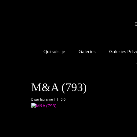
Qui suis-je
Galeries
Galeries Priv
M&A (793)
par
lauranne
|
|
0