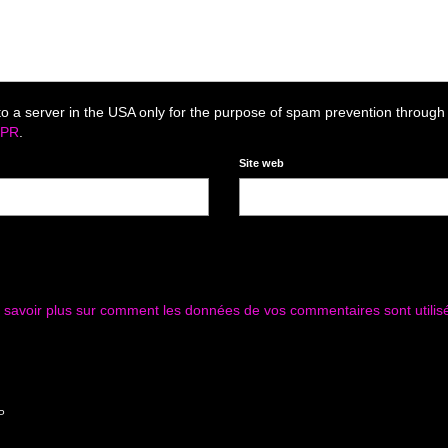
to a server in the USA only for the purpose of spam prevention through
DPR
.
Site web
 savoir plus sur comment les données de vos commentaires sont utilis
P