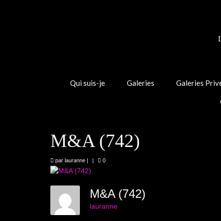
Qui suis-je
Galeries
Galeries Priv
M&A (742)
par
lauranne
|
|
0
M&A (742)
lauranne