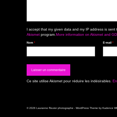
I accept that my given data and my IP address is sent 
Akismet
program.
More information on Akismet and G
Nom
*
E-mail
*
Ce site utilise Akismet pour réduire les indésirables.
En
© 2026 Lauranne Reuter photographe - WordPress Theme by
Kadence W