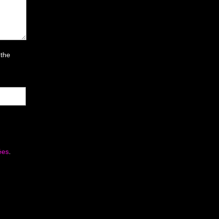
 the
ées
.