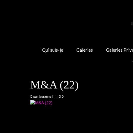
Qui suis-je
Galeries
Galeries Priv
M&A (22)
par
lauranne
|
|
0