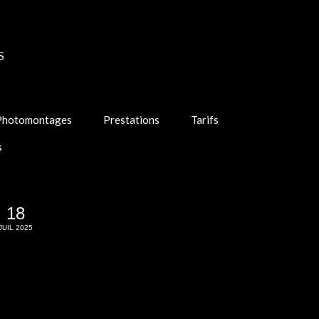
S
Photomontages
Prestations
Tarifs
s
18
JUIL 2025