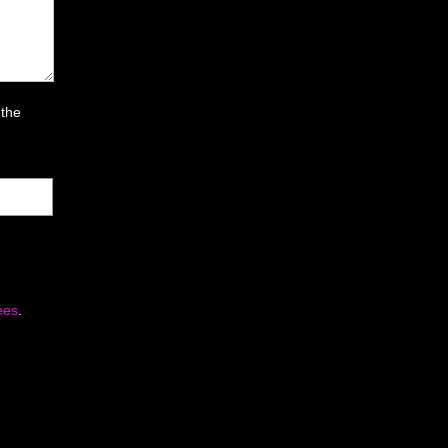
 the
ées
.