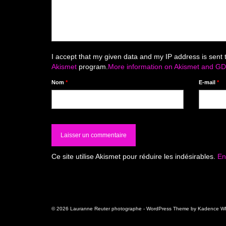
I accept that my given data and my IP address is sent 
Akismet
program.
More information on Akismet and G
Nom
*
E-mail
*
Ce site utilise Akismet pour réduire les indésirables.
En
© 2026 Lauranne Reuter photographe - WordPress Theme by
Kadence W