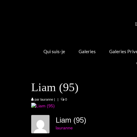
Qui suis-je
Galeries
Galeries Priv
Liam (95)
par
lauranne
|
|
0
Liam (95)
lauranne