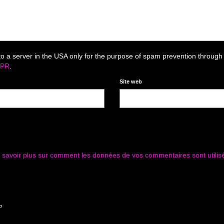
to a server in the USA only for the purpose of spam prevention through
DPR
.
Site web
 savoir plus sur comment les données de vos commentaires sont utilis
P