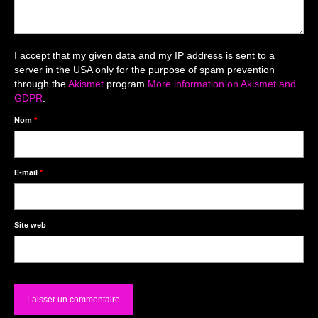
Livre d’Or
Décors studio / Tenues / Accessoires
I accept that my given data and my IP address is sent to a
server in the USA only for the purpose of spam prevention
through the
Akismet
program.
More information on Akismet and
GDPR
.
Nom
*
E-mail
*
Site web