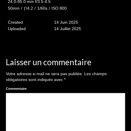
24.0-85.0 mm f/3.5-4.5
50mm
/
ƒ/4.2
/
1/60s
/
ISO 800
Galeries Privées
séance du 25.04.26
Created
14 Juin 2025
Uploaded
14 Juillet 2025
Mariage du 18.04.2026
Séance du 06.06.2026
Mariage du 27.06
Laisser un commentaire
Séance Nouveau Né
Votre adresse e-mail ne sera pas publiée.
Les champs
obligatoires sont indiqués avec
*
Cartes de remerciement
Commentaire
Photomontages
Prestations
Tarifs
Contact