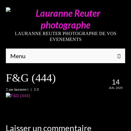
LAURANNE REUTER PHOTOGRAPHE DE VOS
EVENEMENTS
Menu
Qui suis-je
F&G (444)
14
Galeries
JUIL 2025
par
lauranne
|
|
0
Mariages
Grossesses
Nouveaux-nés
Laisser un commentaire