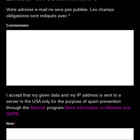
The smash cake: 1 an / 2
Votre adresse e-mail ne sera pas publiée.
Les champs
Séance Noël
obligatoires sont indiqués avec
*
Enfants
Commentaire
les 8 – 17 ans
Au Feminin
Le 8 décembre Lyon
Carnaval d’Annecy
Macro
I accept that my given data and my IP address is sent to a
server in the USA only for the purpose of spam prevention
Reportages / Nature morte
through the
Akismet
program.
More information on Akismet and
GDPR
.
Galeries Privées
Nom
*
séance du 25.04.26