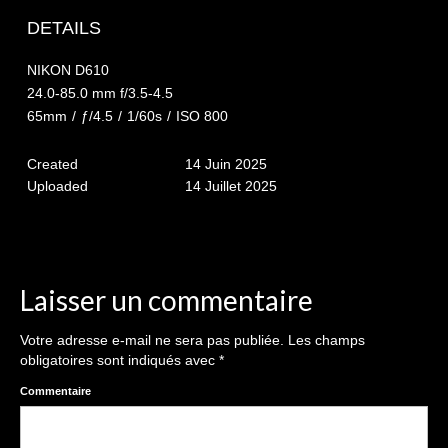
The smash cake: 1 an / 2
DETAILS
Séance Noël
NIKON D610
Enfants
24.0-85.0 mm f/3.5-4.5
65mm
/
ƒ/4.5
/
1/60s
/
ISO 800
les 8 – 17 ans
Created
14 Juin 2025
Au Feminin
Uploaded
14 Juillet 2025
Le 8 décembre Lyon
Carnaval d’Annecy
Macro
Laisser un commentaire
Reportages / Nature morte
Votre adresse e-mail ne sera pas publiée.
Les champs
obligatoires sont indiqués avec
*
Galeries Privées
Commentaire
séance du 25.04.26