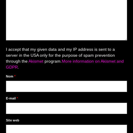
Mariage du 18.04.2026
Séance du 06.06.2026
Mariage du 27.06
Séance Nouveau Né
I accept that my given data and my IP address is sent to a
Cartes de remerciement
server in the USA only for the purpose of spam prevention
through the
Akismet
program.
More information on Akismet and
Photomontages
GDPR
.
Prestations
Nom
*
Tarifs
Contact
E-mail
*
Livre d’Or
Site web
Décors studio / Tenues / Accessoires