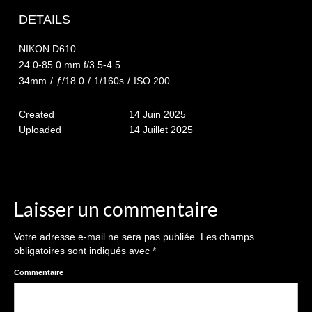
The smash cake: 1 an / 2
DETAILS
Séance Noël
NIKON D610
Enfants
24.0-85.0 mm f/3.5-4.5
34mm
/
ƒ/18.0
/
1/160s
/
ISO 200
les 8 – 17 ans
Created
14 Juin 2025
Au Feminin
Uploaded
14 Juillet 2025
Le 8 décembre Lyon
Carnaval d’Annecy
Macro
Laisser un commentaire
Reportages / Nature morte
Votre adresse e-mail ne sera pas publiée.
Les champs
obligatoires sont indiqués avec
*
Galeries Privées
Commentaire
séance du 25.04.26