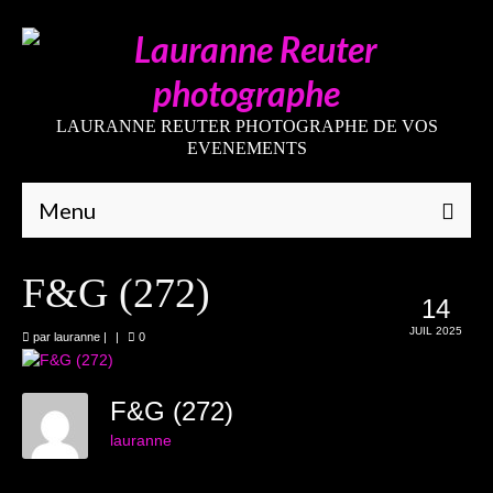
LAURANNE REUTER PHOTOGRAPHE DE VOS
EVENEMENTS
Menu
Qui suis-je
F&G (272)
14
Galeries
JUIL 2025
par
lauranne
|
|
0
Mariages
Grossesses
F&G (272)
lauranne
Nouveaux-nés