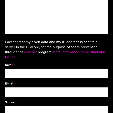
Mariage du 18.04.2026
Séance du 06.06.2026
Mariage du 27.06
Séance Nouveau Né
I accept that my given data and my IP address is sent to a
Cartes de remerciement
server in the USA only for the purpose of spam prevention
through the
Akismet
program.
More information on Akismet and
Photomontages
GDPR
.
Prestations
Nom
*
Tarifs
Contact
E-mail
*
Livre d’Or
Site web
Décors studio / Tenues / Accessoires