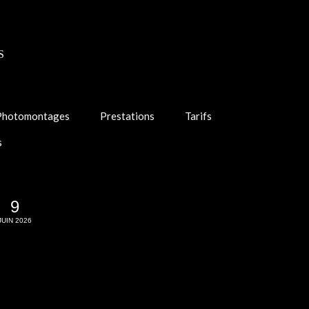
S
Photomontages
Prestations
Tarifs
s
9
JUIN 2026