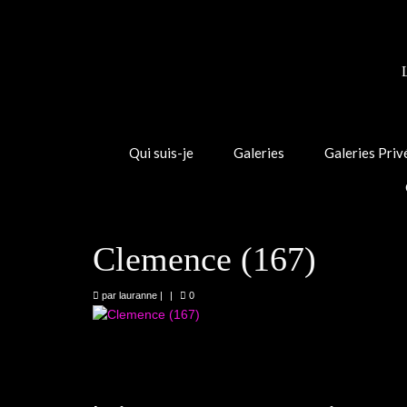
Qui suis-je
Galeries
Galeries Priv
Clemence (167)
par
lauranne
|
|
0