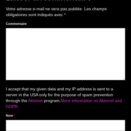
The smash cake: 1 an / 2
Votre adresse e-mail ne sera pas publiée.
Les champs
Séance Noël
obligatoires sont indiqués avec
*
Enfants
Commentaire
les 8 – 17 ans
Au Feminin
Le 8 décembre Lyon
Carnaval d’Annecy
Macro
I accept that my given data and my IP address is sent to a
server in the USA only for the purpose of spam prevention
Reportages / Nature morte
through the
Akismet
program.
More information on Akismet and
GDPR
.
Galeries Privées
Nom
*
séance du 25.04.26