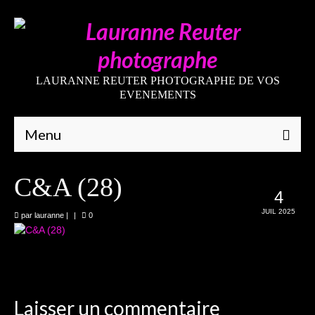
LAURANNE REUTER PHOTOGRAPHE DE VOS
EVENEMENTS
Menu
Qui suis-je
C&A (28)
4
Galeries
JUIL 2025
par
lauranne
|
|
0
Mariages
Grossesses
Nouveaux-nés
Laisser un commentaire