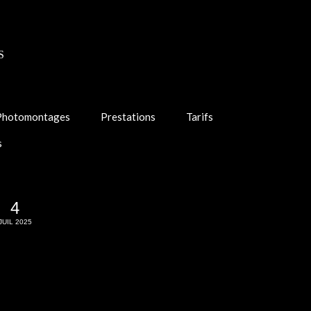
S
Photomontages
Prestations
Tarifs
s
4
JUIL 2025