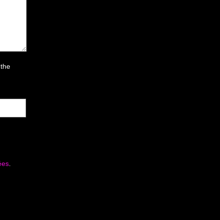
 the
ées
.