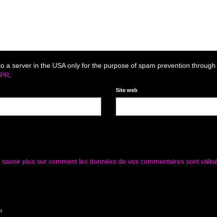
to a server in the USA only for the purpose of spam prevention through
DPR
.
Site web
 savoir plus sur comment les données de vos commentaires sont utilis
P