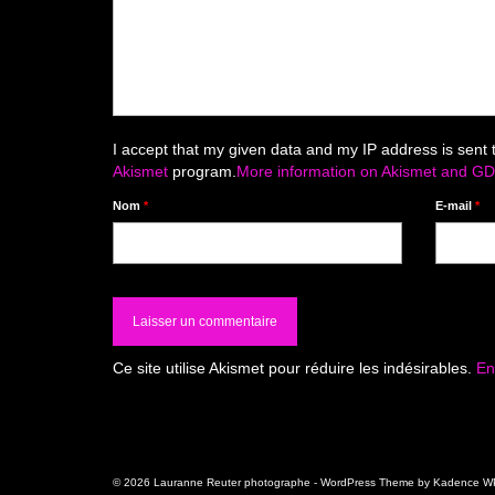
I accept that my given data and my IP address is sent 
Akismet
program.
More information on Akismet and G
Nom
*
E-mail
*
Ce site utilise Akismet pour réduire les indésirables.
En
© 2026 Lauranne Reuter photographe - WordPress Theme by
Kadence W