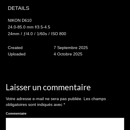
The smash cake: 1 an / 2
DETAILS
Séance Noël
NIKON D610
Enfants
24.0-85.0 mm f/3.5-4.5
24mm
/
ƒ/4.0
/
1/60s
/
ISO 800
les 8 – 17 ans
Created
7 Septembre 2025
Au Feminin
Uploaded
4 Octobre 2025
Le 8 décembre Lyon
Carnaval d’Annecy
Macro
Laisser un commentaire
Reportages / Nature morte
Votre adresse e-mail ne sera pas publiée.
Les champs
obligatoires sont indiqués avec
*
Galeries Privées
Commentaire
séance du 25.04.26