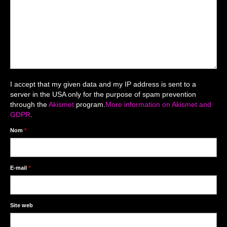
Mariage du 18.04.2026
Séance du 06.06.2026
Mariage du 27.06
Séance Nouveau Né
I accept that my given data and my IP address is sent to a
Cartes de remerciement
server in the USA only for the purpose of spam prevention
through the
Akismet
program.
More information on Akismet and
Photomontages
GDPR
.
Prestations
Nom
*
Tarifs
Contact
E-mail
*
Livre d’Or
Site web
Décors studio / Tenues / Accessoires