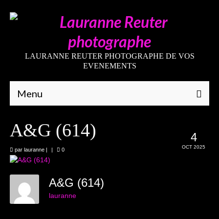
LAURANNE REUTER PHOTOGRAPHE DE VOS
EVENEMENTS
Menu
Qui suis-je
A&G (614)
4
Galeries
OCT 2025
par
lauranne
|
|
0
Mariages
Grossesses
A&G (614)
lauranne
Nouveaux-nés