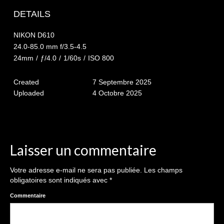
The smash cake: 1 an / 2
DETAILS
Séance Noël
NIKON D610
Enfants
24.0-85.0 mm f/3.5-4.5
24mm
/
ƒ/4.0
/
1/60s
/
ISO 800
les 8 – 17 ans
Created
7 Septembre 2025
Au Feminin
Uploaded
4 Octobre 2025
Le 8 décembre Lyon
Carnaval d’Annecy
Macro
Laisser un commentaire
Reportages / Nature morte
Votre adresse e-mail ne sera pas publiée.
Les champs
obligatoires sont indiqués avec
*
Galeries Privées
Commentaire
séance du 25.04.26