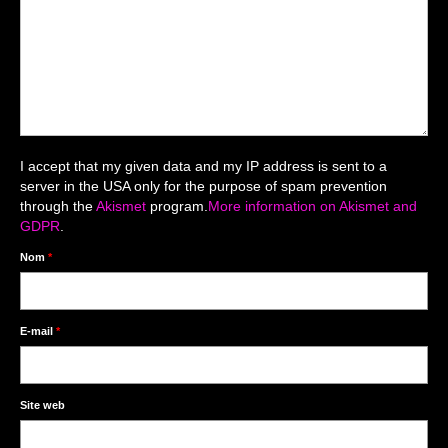
Mariage du 18.04.2026
Séance du 06.06.2026
Mariage du 27.06
Séance Nouveau Né
I accept that my given data and my IP address is sent to a
Cartes de remerciement
server in the USA only for the purpose of spam prevention
through the
Akismet
program.
More information on Akismet and
Photomontages
GDPR
.
Prestations
Nom
*
Tarifs
Contact
E-mail
*
Livre d’Or
Site web
Décors studio / Tenues / Accessoires