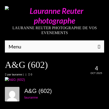
LAURANNE REUTER PHOTOGRAPHE DE VOS
EVENEMENTS
Menu
Qui suis-je
A&G (602)
4
Galeries
OCT 2025
par
lauranne
|
|
0
Mariages
Grossesses
A&G (602)
lauranne
Nouveaux-nés