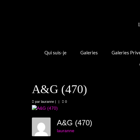
Qui suis-je
Galeries
Galeries Priv
A&G (470)
par
lauranne
|
|
0
A&G (470)
lauranne