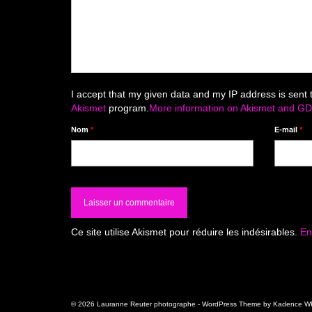
I accept that my given data and my IP address is sent 
Akismet
program.
More information on Akismet and G
Nom
*
E-mail
*
Ce site utilise Akismet pour réduire les indésirables.
En
© 2026 Lauranne Reuter photographe - WordPress Theme by
Kadence W