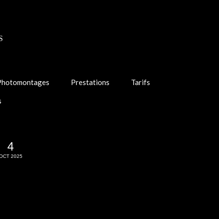
S
Photomontages
Prestations
Tarifs
s
4
OCT 2025