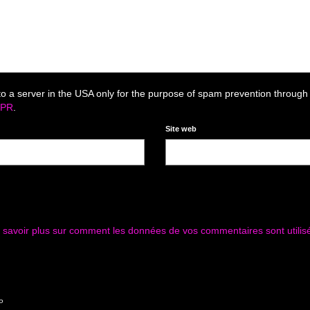
to a server in the USA only for the purpose of spam prevention through
DPR
.
Site web
 savoir plus sur comment les données de vos commentaires sont utilis
P