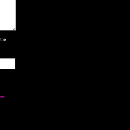
 the
ées
.