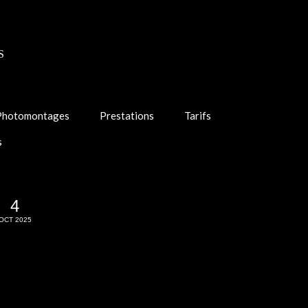
S
Photomontages
Prestations
Tarifs
s
4
OCT 2025