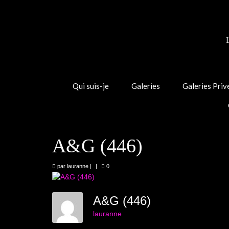
Qui suis-je
Galeries
Galeries Priv
A&G (446)
par
lauranne
|
|
0
A&G (446)
lauranne