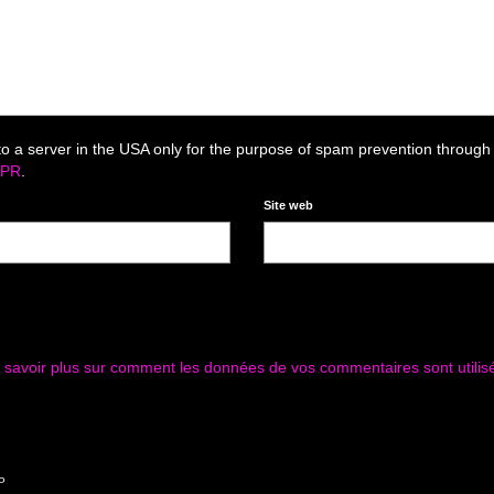
to a server in the USA only for the purpose of spam prevention through
DPR
.
Site web
 savoir plus sur comment les données de vos commentaires sont utilis
P