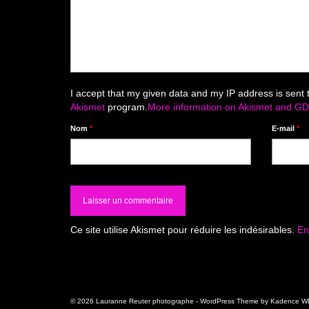
I accept that my given data and my IP address is sent 
Akismet
program.
More information on Akismet and G
Nom
*
E-mail
*
Ce site utilise Akismet pour réduire les indésirables.
En
© 2026 Lauranne Reuter photographe - WordPress Theme by
Kadence W