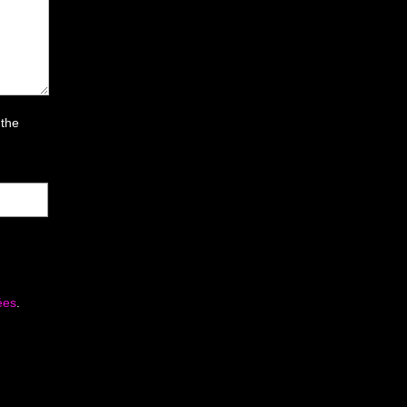
 the
ées
.