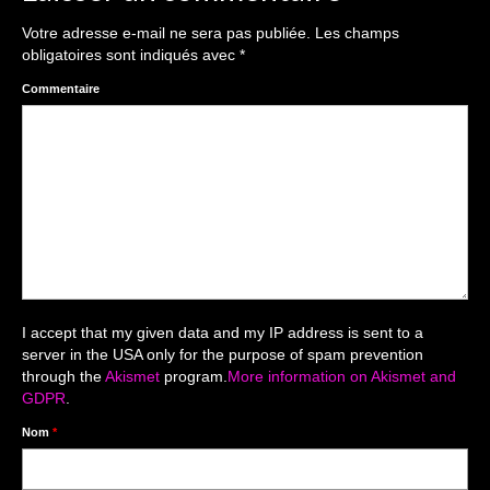
The smash cake: 1 an / 2
Votre adresse e-mail ne sera pas publiée.
Les champs
Séance Noël
obligatoires sont indiqués avec
*
Enfants
Commentaire
les 8 – 17 ans
Au Feminin
Le 8 décembre Lyon
Carnaval d’Annecy
Macro
I accept that my given data and my IP address is sent to a
server in the USA only for the purpose of spam prevention
Reportages / Nature morte
through the
Akismet
program.
More information on Akismet and
GDPR
.
Galeries Privées
Nom
*
séance du 25.04.26