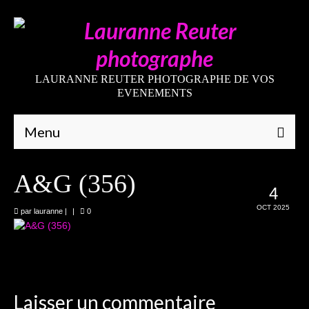
LAURANNE REUTER PHOTOGRAPHE DE VOS
EVENEMENTS
Menu
Qui suis-je
A&G (356)
4
Galeries
OCT 2025
par
lauranne
|
|
0
Mariages
Grossesses
Nouveaux-nés
Laisser un commentaire