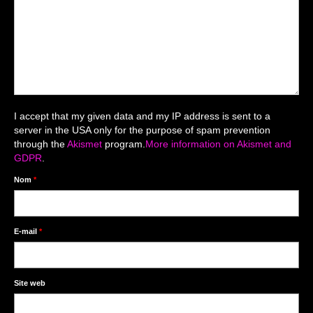
Mariage du 18.04.2026
Séance du 06.06.2026
Mariage du 27.06
Séance Nouveau Né
I accept that my given data and my IP address is sent to a
Cartes de remerciement
server in the USA only for the purpose of spam prevention
through the
Akismet
program.
More information on Akismet and
Photomontages
GDPR
.
Prestations
Nom
*
Tarifs
Contact
E-mail
*
Livre d’Or
Site web
Décors studio / Tenues / Accessoires