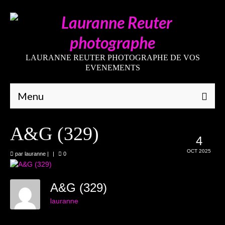
LAURANNE REUTER PHOTOGRAPHE DE VOS
EVENEMENTS
Menu
Qui suis-je
A&G (329)
4
Galeries
OCT 2025
par
lauranne
|
|
0
Mariages
Grossesses
A&G (329)
lauranne
Nouveaux-nés