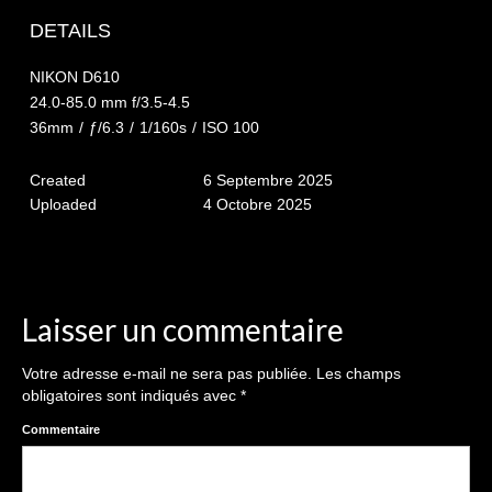
The smash cake: 1 an / 2
DETAILS
Séance Noël
NIKON D610
Enfants
24.0-85.0 mm f/3.5-4.5
36mm
/
ƒ/6.3
/
1/160s
/
ISO 100
les 8 – 17 ans
Created
6 Septembre 2025
Au Feminin
Uploaded
4 Octobre 2025
Le 8 décembre Lyon
Carnaval d’Annecy
Macro
Laisser un commentaire
Reportages / Nature morte
Votre adresse e-mail ne sera pas publiée.
Les champs
obligatoires sont indiqués avec
*
Galeries Privées
Commentaire
séance du 25.04.26