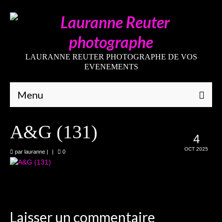
LAURANNE REUTER PHOTOGRAPHE DE VOS
EVENEMENTS
Menu
Qui suis-je
A&G (131)
4
Galeries
OCT 2025
par
lauranne
|
|
0
Mariages
Grossesses
Nouveaux-nés
Laisser un commentaire