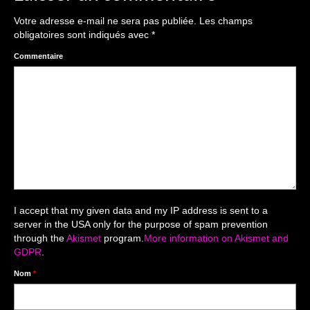
The smash cake: 1 an / 2
Votre adresse e-mail ne sera pas publiée.
Les champs
Séance Noël
obligatoires sont indiqués avec
*
Enfants
Commentaire
les 8 – 17 ans
Au Feminin
Le 8 décembre Lyon
Carnaval d’Annecy
Macro
I accept that my given data and my IP address is sent to a
server in the USA only for the purpose of spam prevention
Reportages / Nature morte
through the
Akismet
program.
More information on Akismet and
GDPR
.
Galeries Privées
Nom
*
séance du 25.04.26