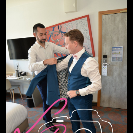
Grossesses
Nouveaux-nés
The smash cake: 1 an / 2
Séance Noël
Enfants
les 8 – 17 ans
Au Feminin
Le 8 décembre Lyon
Carnaval d’Annecy
Macro
Reportages / Nature morte