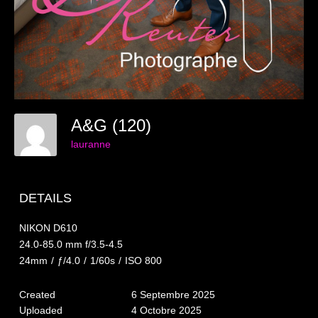
Galeries Privées
séance du 25.04.26
Mariage du 18.04.2026
Séance du 06.06.2026
A&G (120)
Mariage du 27.06
lauranne
Séance Nouveau Né
Cartes de remerciement
DETAILS
Photomontages
NIKON D610
24.0-85.0 mm f/3.5-4.5
Prestations
24mm
/
ƒ/4.0
/
1/60s
/
ISO 800
Tarifs
Created
6 Septembre 2025
Uploaded
4 Octobre 2025
Contact