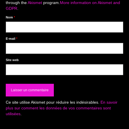
through the
Akismet
program.
More information on Akismet and
GDPR
.
Nom
*
E-mail
*
Site web
Ce site utilise Akismet pour réduire les indésirables.
En savoir
plus sur comment les données de vos commentaires sont
utilisées
.