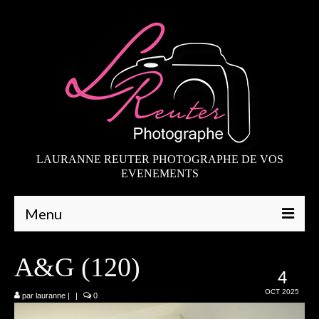
LAURANNE REUTER PHOTOGRAPHE DE VOS
EVENEMENTS
Menu
Qui suis-je
A&G (120)
4
Galeries
OCT 2025
par
lauranne
|
|
0
Mariages