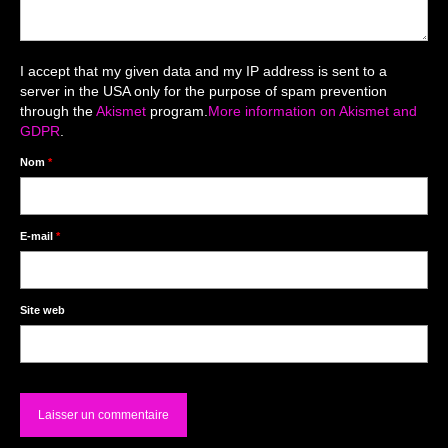
Mariage du 18.04.2026
Séance du 06.06.2026
I accept that my given data and my IP address is sent to a
Mariage du 27.06
server in the USA only for the purpose of spam prevention
through the
Akismet
program.
More information on Akismet and
Séance Nouveau Né
GDPR
.
Nom
*
Cartes de remerciement
Photomontages
E-mail
*
Prestations
Tarifs
Site web
Contact
Livre d’Or
Décors studio / Tenues / Accessoires