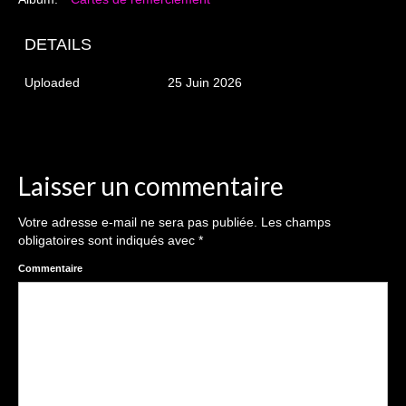
The smash cake: 1 an / 2
Séance Noël
DETAILS
Enfants
Uploaded
25 Juin 2026
les 8 – 17 ans
Au Feminin
Laisser un commentaire
Le 8 décembre Lyon
Votre adresse e-mail ne sera pas publiée.
Les champs
Carnaval d’Annecy
obligatoires sont indiqués avec
*
Macro
Commentaire
Reportages / Nature morte
Galeries Privées
séance du 25.04.26