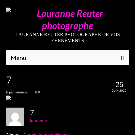
LAURANNE REUTER PHOTOGRAPHE DE VOS
EVENEMENTS
Menu
Qui suis-je
7
25
Galeries
JUIN 2026
par
lauranne
|
|
0
Mariages
Grossesses
7
lauranne
Nouveaux-nés
Album:
Cartes de remerciement