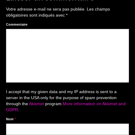
The smash cake: 1 an / 2
Votre adresse e-mail ne sera pas publiée.
Les champs
Séance Noël
obligatoires sont indiqués avec
*
Enfants
Commentaire
les 8 – 17 ans
Au Feminin
Le 8 décembre Lyon
Carnaval d’Annecy
Macro
I accept that my given data and my IP address is sent to a
server in the USA only for the purpose of spam prevention
Reportages / Nature morte
through the
Akismet
program.
More information on Akismet and
GDPR
.
Galeries Privées
Nom
*
séance du 25.04.26