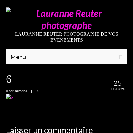
LAURANNE REUTER PHOTOGRAPHE DE VOS
EVENEMENTS
Menu
Qui suis-je
6
25
Galeries
JUIN 2026
par
lauranne
|
|
0
Mariages
Grossesses
Nouveaux-nés
Laisser un commentaire