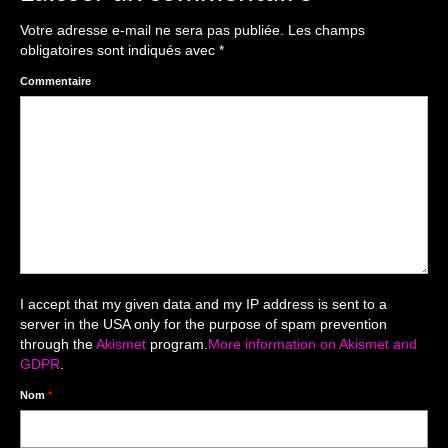
The smash cake: 1 an / 2
Votre adresse e-mail ne sera pas publiée.
Les champs
Séance Noël
obligatoires sont indiqués avec
*
Enfants
Commentaire
les 8 – 17 ans
Au Feminin
Le 8 décembre Lyon
Carnaval d’Annecy
Macro
I accept that my given data and my IP address is sent to a
server in the USA only for the purpose of spam prevention
Reportages / Nature morte
through the
Akismet
program.
More information on Akismet and
GDPR
.
Galeries Privées
Nom
*
séance du 25.04.26