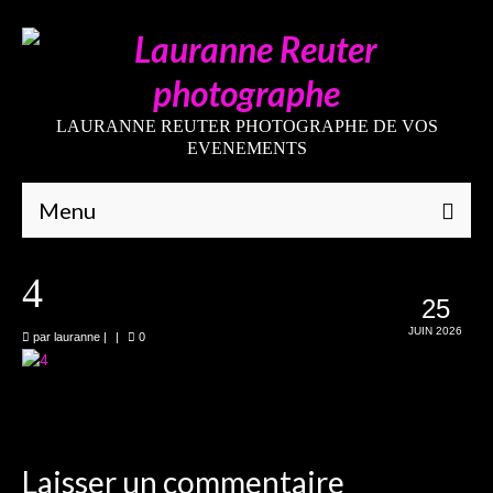
LAURANNE REUTER PHOTOGRAPHE DE VOS
EVENEMENTS
Menu
Qui suis-je
4
25
Galeries
JUIN 2026
par
lauranne
|
|
0
Mariages
Grossesses
Nouveaux-nés
Laisser un commentaire