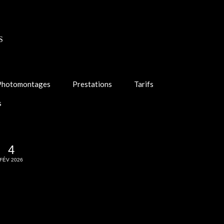
S
Photomontages
Prestations
Tarifs
s
4
FÉV 2026