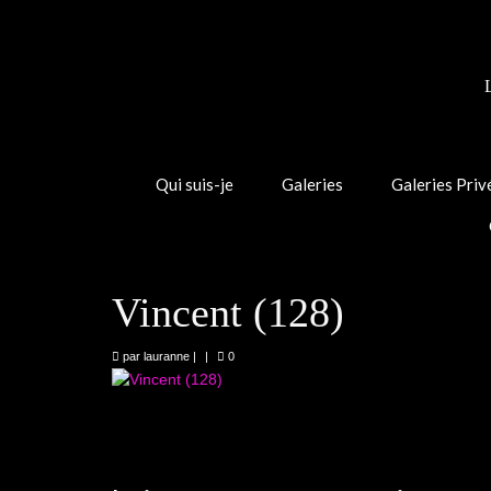
Qui suis-je
Galeries
Galeries Priv
Vincent (128)
par
lauranne
|
|
0