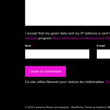
I accept that my given data and my IP address is sent 
Akismet
program.
More information on Akismet and G
Nom
*
E-mail
*
Ce site utilise Akismet pour réduire les indésirables.
En
© 2026 Lauranne Reuter photographe - WordPress Theme by
Kadence W