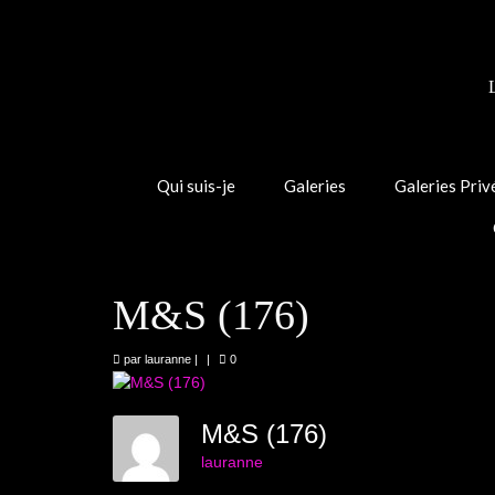
Qui suis-je
Galeries
Galeries Priv
M&S (176)
par
lauranne
|
|
0
M&S (176)
lauranne