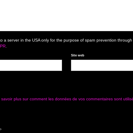
to a server in the USA only for the purpose of spam prevention through
DPR
.
Site web
 savoir plus sur comment les données de vos commentaires sont utilis
P