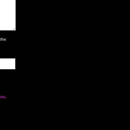
 the
ées
.