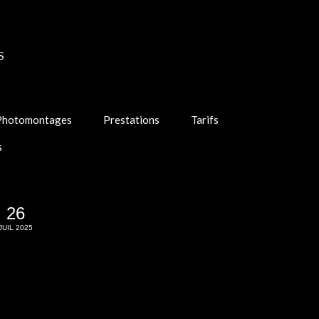
S
Photomontages
Prestations
Tarifs
s
26
JUIL 2025