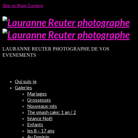
Skip to Main Content
LAURANNE REUTER PHOTOGRAPHE DE VOS
EVENEMENTS
Qui suis-je
Galeries
Mariages
Grossesses
Nouveaux-nés
The smash cake: 1 an / 2
Séance Noël
Enfants
les 8 – 17 ans
Au Feminin