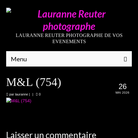
LAURANNE REUTER PHOTOGRAPHE DE VOS
EVENEMENTS
Menu
Qui suis-je
M&L (754)
26
Galeries
MAI 2026
par
lauranne
|
|
0
Mariages
Grossesses
Nouveaux-nés
Laisser un commentaire