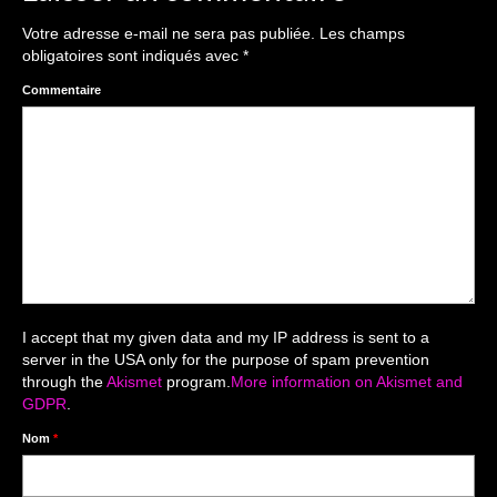
The smash cake: 1 an / 2
Votre adresse e-mail ne sera pas publiée.
Les champs
Séance Noël
obligatoires sont indiqués avec
*
Enfants
Commentaire
les 8 – 17 ans
Au Feminin
Le 8 décembre Lyon
Carnaval d’Annecy
Macro
I accept that my given data and my IP address is sent to a
server in the USA only for the purpose of spam prevention
Reportages / Nature morte
through the
Akismet
program.
More information on Akismet and
GDPR
.
Galeries Privées
Nom
*
séance du 25.04.26