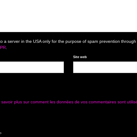
to a server in the USA only for the purpose of spam prevention through
DPR
.
Site web
 savoir plus sur comment les données de vos commentaires sont utilis
P