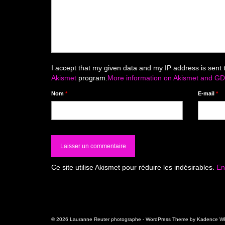
I accept that my given data and my IP address is sent 
Akismet
program.
More information on Akismet and G
Nom
*
E-mail
*
Ce site utilise Akismet pour réduire les indésirables.
En
© 2026 Lauranne Reuter photographe - WordPress Theme by
Kadence W