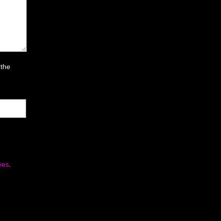
 the
ées
.