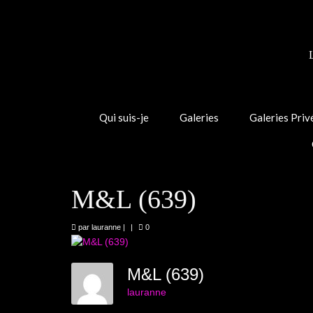
Qui suis-je
Galeries
Galeries Priv
M&L (639)
par
lauranne
|
|
0
M&L (639)
lauranne