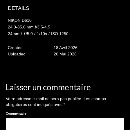
The smash cake: 1 an / 2
DETAILS
Séance Noël
NIKON D610
Enfants
24.0-85.0 mm f/3.5-4.5
24mm
/
ƒ/5.0
/
1/10s
/
ISO 1250
les 8 – 17 ans
Created
18 Avril 2026
Au Feminin
Uploaded
26 Mai 2026
Le 8 décembre Lyon
Carnaval d’Annecy
Macro
Laisser un commentaire
Reportages / Nature morte
Votre adresse e-mail ne sera pas publiée.
Les champs
obligatoires sont indiqués avec
*
Galeries Privées
Commentaire
séance du 25.04.26