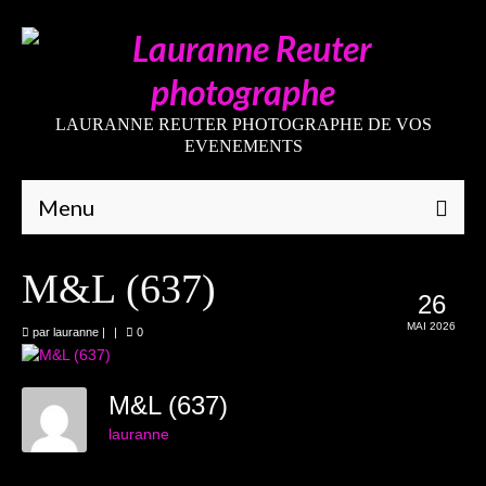
LAURANNE REUTER PHOTOGRAPHE DE VOS
EVENEMENTS
Menu
Qui suis-je
M&L (637)
26
Galeries
MAI 2026
par
lauranne
|
|
0
Mariages
Grossesses
M&L (637)
lauranne
Nouveaux-nés