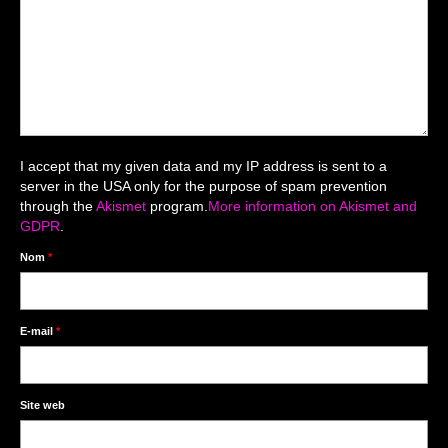
Mariage du 18.04.2026
Séance du 06.06.2026
Mariage du 27.06
Séance Nouveau Né
I accept that my given data and my IP address is sent to a
Cartes de remerciement
server in the USA only for the purpose of spam prevention
through the
Akismet
program.
More information on Akismet and
Photomontages
GDPR
.
Prestations
Nom
*
Tarifs
Contact
E-mail
*
Livre d’Or
Site web
Décors studio / Tenues / Accessoires