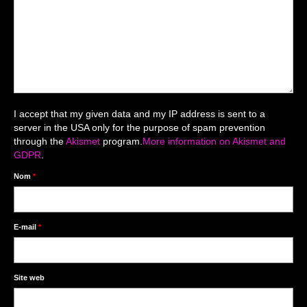
Mariage du 18.04.2026
Séance du 06.06.2026
Mariage du 27.06
Séance Nouveau Né
I accept that my given data and my IP address is sent to a
Cartes de remerciement
server in the USA only for the purpose of spam prevention
through the
Akismet
program.
More information on Akismet and
Photomontages
GDPR
.
Prestations
Nom
*
Tarifs
Contact
E-mail
*
Livre d’Or
Site web
Décors studio / Tenues / Accessoires