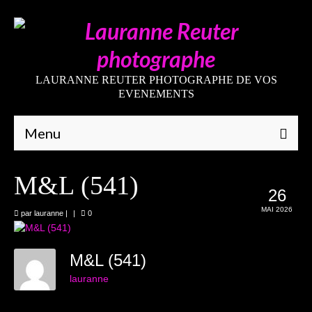
LAURANNE REUTER PHOTOGRAPHE DE VOS
EVENEMENTS
Menu
Qui suis-je
M&L (541)
26
Galeries
MAI 2026
par
lauranne
|
|
0
Mariages
Grossesses
M&L (541)
lauranne
Nouveaux-nés