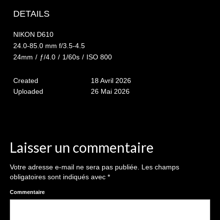
The smash cake: 1 an / 2
DETAILS
Séance Noël
NIKON D610
Enfants
24.0-85.0 mm f/3.5-4.5
24mm
/
ƒ/4.0
/
1/60s
/
ISO 800
les 8 – 17 ans
Created
18 Avril 2026
Au Feminin
Uploaded
26 Mai 2026
Le 8 décembre Lyon
Carnaval d’Annecy
Macro
Laisser un commentaire
Reportages / Nature morte
Votre adresse e-mail ne sera pas publiée.
Les champs
obligatoires sont indiqués avec
*
Galeries Privées
Commentaire
séance du 25.04.26