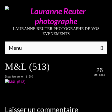
LAURANNE REUTER PHOTOGRAPHE DE VOS
EVENEMENTS
Menu
Qui suis-je
M&L (513)
26
Galeries
MAI 2026
par
lauranne
|
|
0
Mariages
Grossesses
Nouveaux-nés
Laisser un commentaire