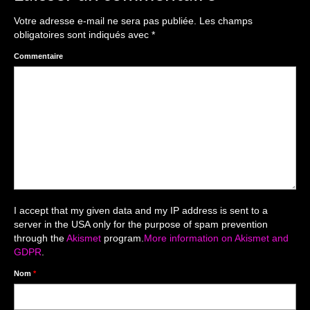
The smash cake: 1 an / 2
Votre adresse e-mail ne sera pas publiée.
Les champs
Séance Noël
obligatoires sont indiqués avec
*
Enfants
Commentaire
les 8 – 17 ans
Au Feminin
Le 8 décembre Lyon
Carnaval d’Annecy
Macro
I accept that my given data and my IP address is sent to a
server in the USA only for the purpose of spam prevention
Reportages / Nature morte
through the
Akismet
program.
More information on Akismet and
GDPR
.
Galeries Privées
Nom
*
séance du 25.04.26