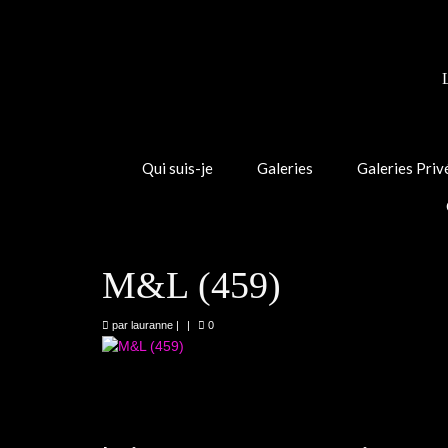
Qui suis-je
Galeries
Galeries Priv
M&L (459)
par
lauranne
|
|
0