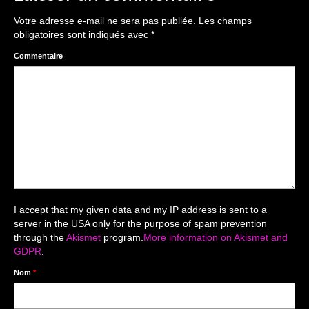
The smash cake: 1 an / 2
Votre adresse e-mail ne sera pas publiée.
Les champs
Séance Noël
obligatoires sont indiqués avec
*
Enfants
Commentaire
les 8 – 17 ans
Au Feminin
Le 8 décembre Lyon
Carnaval d’Annecy
Macro
I accept that my given data and my IP address is sent to a
server in the USA only for the purpose of spam prevention
Reportages / Nature morte
through the
Akismet
program.
More information on Akismet and
GDPR
.
Galeries Privées
Nom
*
séance du 25.04.26