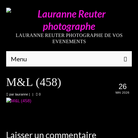
LAURANNE REUTER PHOTOGRAPHE DE VOS
EVENEMENTS
Menu
Qui suis-je
M&L (458)
26
Galeries
MAI 2026
par
lauranne
|
|
0
Mariages
Grossesses
Nouveaux-nés
Laisser un commentaire