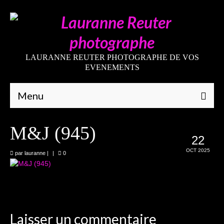
LAURANNE REUTER PHOTOGRAPHE DE VOS
EVENEMENTS
Menu
Qui suis-je
M&J (945)
22
Galeries
OCT 2025
par
lauranne
|
|
0
Mariages
Grossesses
Nouveaux-nés
Laisser un commentaire