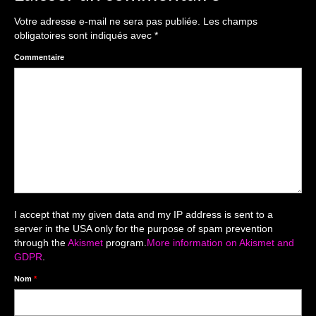
The smash cake: 1 an / 2
Votre adresse e-mail ne sera pas publiée.
Les champs
Séance Noël
obligatoires sont indiqués avec
*
Enfants
Commentaire
les 8 – 17 ans
Au Feminin
Le 8 décembre Lyon
Carnaval d’Annecy
Macro
I accept that my given data and my IP address is sent to a
server in the USA only for the purpose of spam prevention
Reportages / Nature morte
through the
Akismet
program.
More information on Akismet and
GDPR
.
Galeries Privées
Nom
*
séance du 25.04.26