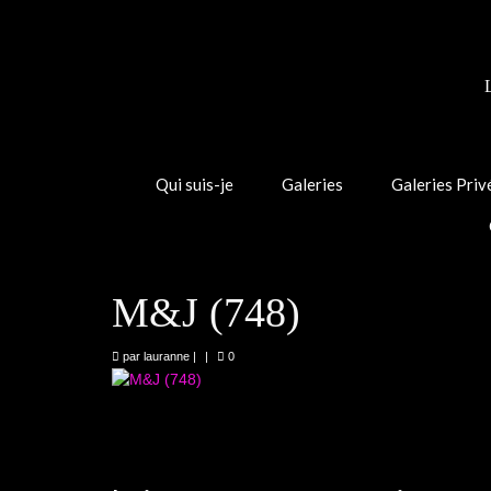
Qui suis-je
Galeries
Galeries Priv
M&J (748)
par
lauranne
|
|
0