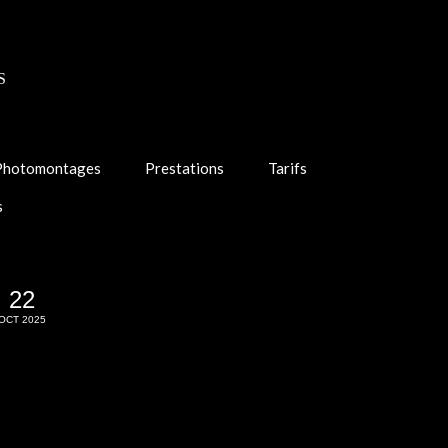
S
Photomontages
Prestations
Tarifs
s
22
OCT 2025