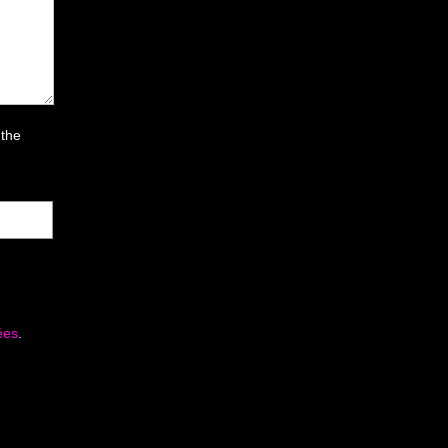
 the
ées
.