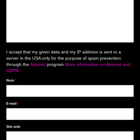
Mariage du 18.04.2026
Séance du 06.06.2026
Mariage du 27.06
Séance Nouveau Né
I accept that my given data and my IP address is sent to a
Cartes de remerciement
server in the USA only for the purpose of spam prevention
through the
Akismet
program.
More information on Akismet and
Photomontages
GDPR
.
Prestations
Nom
*
Tarifs
Contact
E-mail
*
Livre d’Or
Site web
Décors studio / Tenues / Accessoires