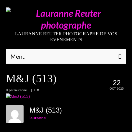
LAURANNE REUTER PHOTOGRAPHE DE VOS
EVENEMENTS
Menu
Qui suis-je
M&J (513)
22
Galeries
OCT 2025
par
lauranne
|
|
0
Mariages
Grossesses
M&J (513)
lauranne
Nouveaux-nés