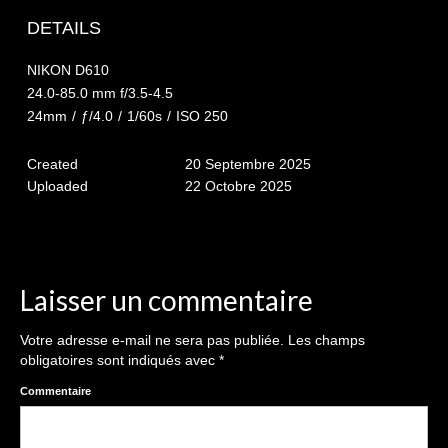
The smash cake: 1 an / 2
DETAILS
Séance Noël
NIKON D610
Enfants
24.0-85.0 mm f/3.5-4.5
24mm
/
ƒ/4.0
/
1/60s
/
ISO 250
les 8 – 17 ans
Created
20 Septembre 2025
Au Feminin
Uploaded
22 Octobre 2025
Le 8 décembre Lyon
Carnaval d’Annecy
Macro
Laisser un commentaire
Reportages / Nature morte
Votre adresse e-mail ne sera pas publiée.
Les champs
obligatoires sont indiqués avec
*
Galeries Privées
Commentaire
séance du 25.04.26