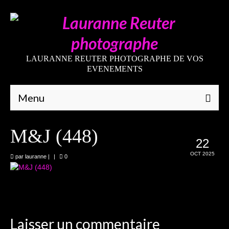
LAURANNE REUTER PHOTOGRAPHE DE VOS
EVENEMENTS
Menu
Qui suis-je
M&J (448)
22
Galeries
OCT 2025
par
lauranne
|
|
0
Mariages
Grossesses
Nouveaux-nés
Laisser un commentaire