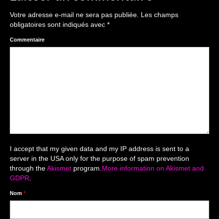
The smash cake: 1 an / 2
Votre adresse e-mail ne sera pas publiée.
Les champs
Séance Noël
obligatoires sont indiqués avec
*
Enfants
Commentaire
les 8 – 17 ans
Au Feminin
Le 8 décembre Lyon
Carnaval d’Annecy
Macro
I accept that my given data and my IP address is sent to a
server in the USA only for the purpose of spam prevention
Reportages / Nature morte
through the
Akismet
program.
More information on Akismet and
GDPR
.
Galeries Privées
Nom
*
séance du 25.04.26