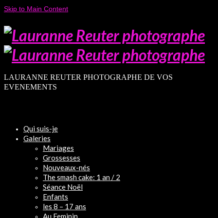
Skip to Main Content
LAURANNE REUTER PHOTOGRAPHE DE VOS
EVENEMENTS
Qui suis-je
Galeries
Mariages
Grossesses
Nouveaux-nés
The smash cake: 1 an / 2
Séance Noël
Enfants
les 8 – 17 ans
Au Feminin