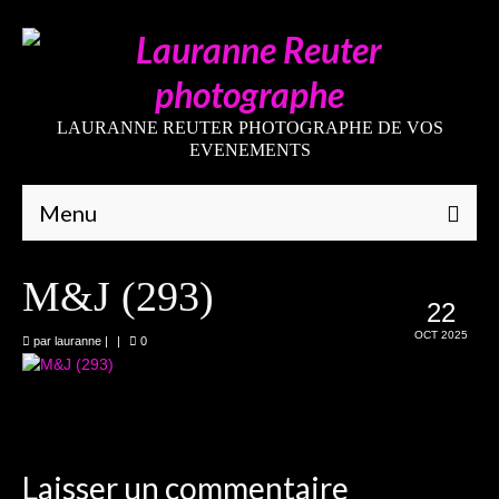
LAURANNE REUTER PHOTOGRAPHE DE VOS
EVENEMENTS
Menu
Qui suis-je
M&J (293)
22
Galeries
OCT 2025
par
lauranne
|
|
0
Mariages
Grossesses
Nouveaux-nés
Laisser un commentaire