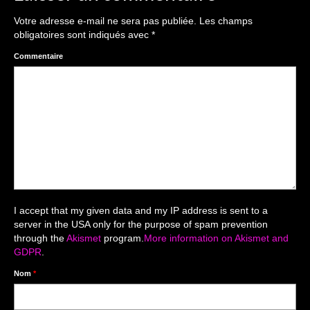
The smash cake: 1 an / 2
Votre adresse e-mail ne sera pas publiée.
Les champs
Séance Noël
obligatoires sont indiqués avec
*
Enfants
Commentaire
les 8 – 17 ans
Au Feminin
Le 8 décembre Lyon
Carnaval d’Annecy
Macro
I accept that my given data and my IP address is sent to a
server in the USA only for the purpose of spam prevention
Reportages / Nature morte
through the
Akismet
program.
More information on Akismet and
GDPR
.
Galeries Privées
Nom
*
séance du 25.04.26