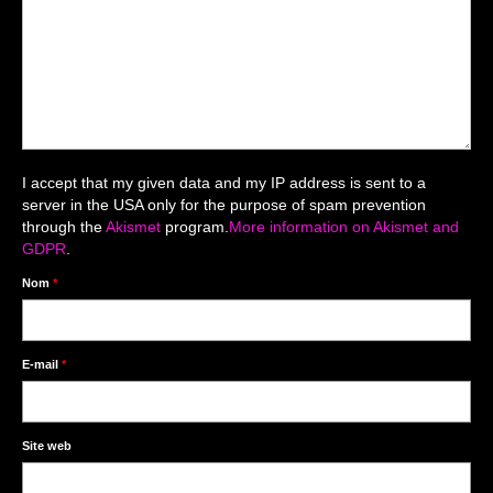
Mariage du 18.04.2026
Séance du 06.06.2026
Mariage du 27.06
Séance Nouveau Né
I accept that my given data and my IP address is sent to a
Cartes de remerciement
server in the USA only for the purpose of spam prevention
through the
Akismet
program.
More information on Akismet and
Photomontages
GDPR
.
Prestations
Nom
*
Tarifs
Contact
E-mail
*
Livre d’Or
Site web
Décors studio / Tenues / Accessoires