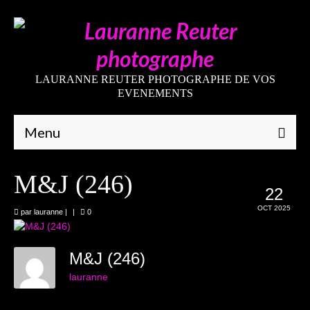
LAURANNE REUTER PHOTOGRAPHE DE VOS
EVENEMENTS
Menu
Qui suis-je
M&J (246)
22
Galeries
OCT 2025
par
lauranne
|
|
0
Mariages
Grossesses
M&J (246)
lauranne
Nouveaux-nés