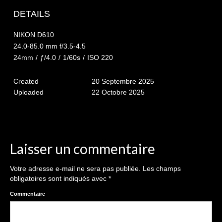
The smash cake: 1 an / 2
DETAILS
Séance Noël
NIKON D610
Enfants
24.0-85.0 mm f/3.5-4.5
24mm
/
ƒ/4.0
/
1/60s
/
ISO 220
les 8 – 17 ans
Created
20 Septembre 2025
Au Feminin
Uploaded
22 Octobre 2025
Le 8 décembre Lyon
Carnaval d’Annecy
Macro
Laisser un commentaire
Reportages / Nature morte
Votre adresse e-mail ne sera pas publiée.
Les champs
obligatoires sont indiqués avec
*
Galeries Privées
Commentaire
séance du 25.04.26