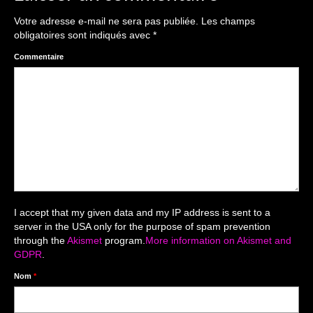
The smash cake: 1 an / 2
Votre adresse e-mail ne sera pas publiée.
Les champs
Séance Noël
obligatoires sont indiqués avec
*
Enfants
Commentaire
les 8 – 17 ans
Au Feminin
Le 8 décembre Lyon
Carnaval d’Annecy
Macro
I accept that my given data and my IP address is sent to a
server in the USA only for the purpose of spam prevention
Reportages / Nature morte
through the
Akismet
program.
More information on Akismet and
GDPR
.
Galeries Privées
Nom
*
séance du 25.04.26