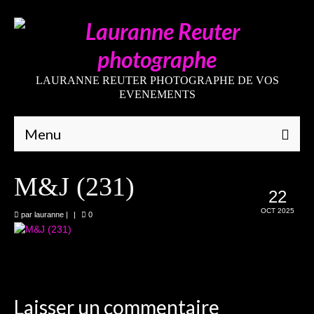
LAURANNE REUTER PHOTOGRAPHE DE VOS
EVENEMENTS
Menu
Qui suis-je
M&J (231)
22
Galeries
OCT 2025
par
lauranne
|
|
0
Mariages
Grossesses
Nouveaux-nés
Laisser un commentaire