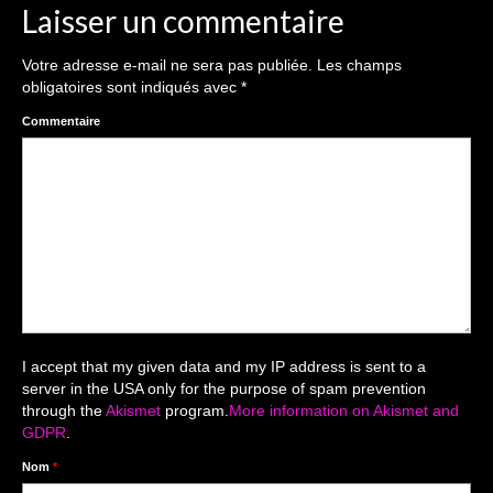
Laisser un commentaire
Galeries Privées
Votre adresse e-mail ne sera pas publiée.
Les champs
séance du 25.04.26
obligatoires sont indiqués avec
*
Commentaire
Mariage du 18.04.2026
Séance du 06.06.2026
Mariage du 27.06
Séance Nouveau Né
Cartes de remerciement
Photomontages
I accept that my given data and my IP address is sent to a
server in the USA only for the purpose of spam prevention
Prestations
through the
Akismet
program.
More information on Akismet and
GDPR
.
Tarifs
Nom
*
Contact