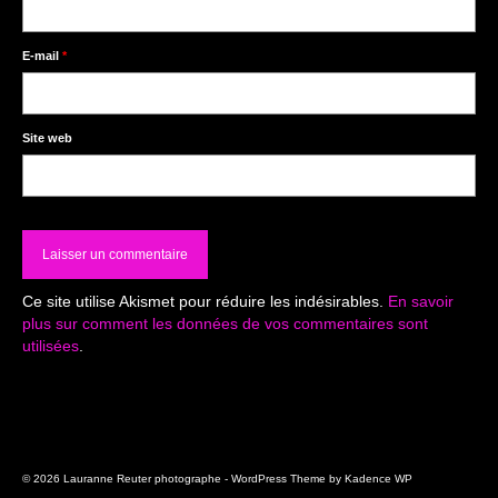
Livre d’Or
E-mail
*
Décors studio / Tenues / Accessoires
Site web
Ce site utilise Akismet pour réduire les indésirables.
En savoir
plus sur comment les données de vos commentaires sont
utilisées
.
© 2026 Lauranne Reuter photographe - WordPress Theme by
Kadence WP