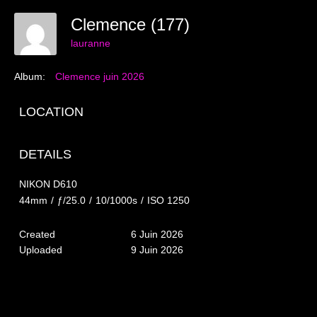
Grossesses
Clemence (177)
lauranne
Nouveaux-nés
Album:
Clemence juin 2026
The smash cake: 1 an / 2
Séance Noël
LOCATION
Enfants
DETAILS
les 8 – 17 ans
NIKON D610
Au Feminin
44mm
/
ƒ/25.0
/
10/1000s
/
ISO 1250
Le 8 décembre Lyon
Created
6 Juin 2026
Uploaded
9 Juin 2026
Carnaval d’Annecy
Macro
Reportages / Nature morte