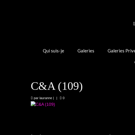
Qui suis-je
Galeries
Galeries Priv
C&A (109)
par
lauranne
|
|
0