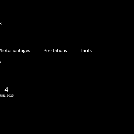
S
Photomontages
Prestations
Tarifs
s
4
JUIL 2025