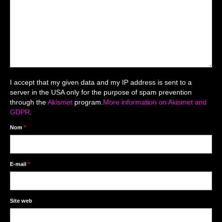
Mariage du 18.04.2026
Séance du 06.06.2026
Mariage du 27.06
Séance Nouveau Né
I accept that my given data and my IP address is sent to a
Cartes de remerciement
server in the USA only for the purpose of spam prevention
through the
Akismet
program.
More information on Akismet and
Photomontages
GDPR
.
Prestations
Nom
*
Tarifs
Contact
E-mail
*
Livre d’Or
Site web
Décors studio / Tenues / Accessoires