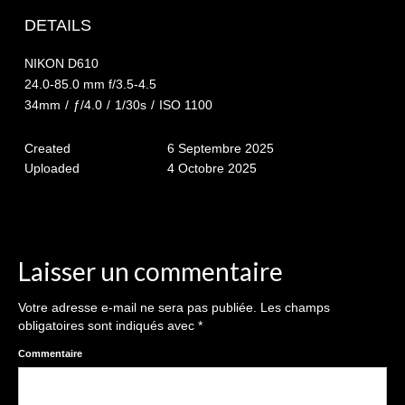
The smash cake: 1 an / 2
DETAILS
Séance Noël
NIKON D610
Enfants
24.0-85.0 mm f/3.5-4.5
34mm
/
ƒ/4.0
/
1/30s
/
ISO 1100
les 8 – 17 ans
Created
6 Septembre 2025
Au Feminin
Uploaded
4 Octobre 2025
Le 8 décembre Lyon
Carnaval d’Annecy
Macro
Laisser un commentaire
Reportages / Nature morte
Votre adresse e-mail ne sera pas publiée.
Les champs
obligatoires sont indiqués avec
*
Galeries Privées
Commentaire
séance du 25.04.26