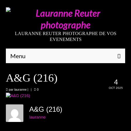
LAURANNE REUTER PHOTOGRAPHE DE VOS
EVENEMENTS
Menu
Qui suis-je
A&G (216)
4
Galeries
OCT 2025
par
lauranne
|
|
0
Mariages
Grossesses
A&G (216)
lauranne
Nouveaux-nés