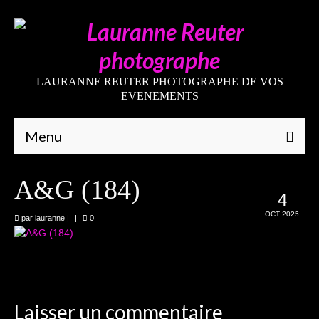
LAURANNE REUTER PHOTOGRAPHE DE VOS
EVENEMENTS
Menu
Qui suis-je
A&G (184)
4
Galeries
OCT 2025
par
lauranne
|
|
0
Mariages
Grossesses
Nouveaux-nés
Laisser un commentaire