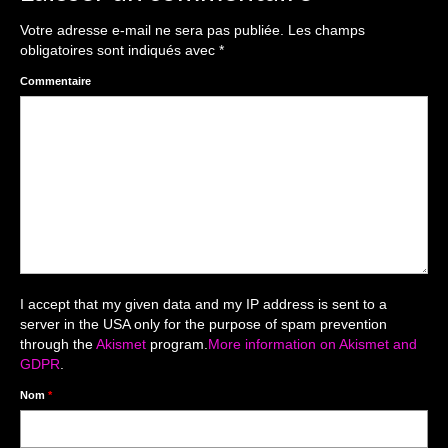
The smash cake: 1 an / 2
Votre adresse e-mail ne sera pas publiée.
Les champs
Séance Noël
obligatoires sont indiqués avec
*
Enfants
Commentaire
les 8 – 17 ans
Au Feminin
Le 8 décembre Lyon
Carnaval d’Annecy
Macro
I accept that my given data and my IP address is sent to a
server in the USA only for the purpose of spam prevention
Reportages / Nature morte
through the
Akismet
program.
More information on Akismet and
GDPR
.
Galeries Privées
Nom
*
séance du 25.04.26